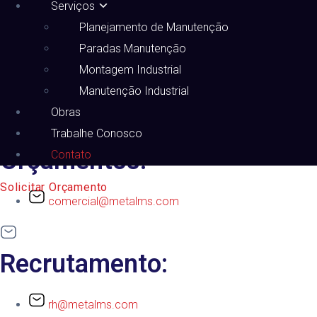
Serviços
Planejamento de Manutenção
Linkedin
Paradas Manutenção
Montagem Industrial
Mande um e-mail para nós
Manutenção Industrial
Nossos e-mails
Obras
Trabalhe Conosco
Orçamentos:
Contato
Solicitar Orçamento
comercial@metalms.com
Recrutamento:
rh@metalms.com