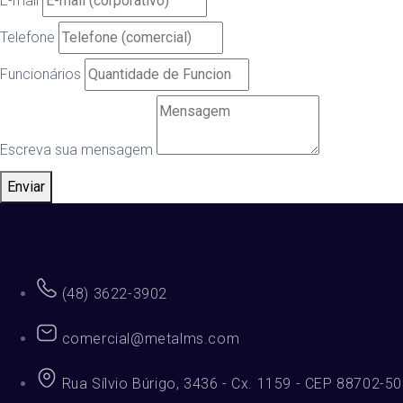
E-mail
Telefone
Funcionários
Escreva sua mensagem
Enviar
(48) 3622-3902
comercial@metalms.com
Rua Sílvio Búrigo, 3436 - Cx. 1159 - CEP 88702-50