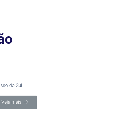
ão
sso do Sul
Veja mais