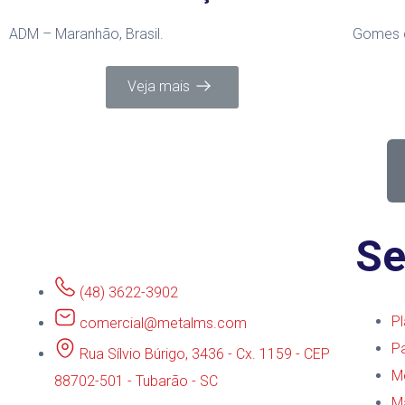
ADM – Maranhão, Brasil.
Gomes da
Veja mais
Se
(48) 3622-3902
P
comercial@metalms.com
P
Rua Sílvio Búrigo, 3436 - Cx. 1159 - CEP
M
88702-501 - Tubarão - SC
M