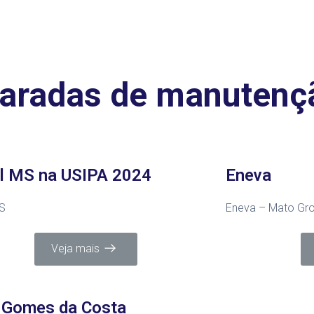
 paradas de manutenç
l MS na USIPA 2024
Eneva
S
Eneva – Mato Gro
Veja mais
 Gomes da Costa